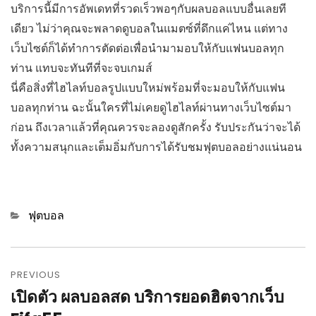
บริการนี้มีการอัพเดทที่รวดเร็วพอๆกับผลบอลแบบอื่นเลยที
เดียว ไม่ว่าคุณจะพลาดดูบอลในแมตซ์ที่ดึกแค่ไหน แต่ทาง
เว็บไซต์ก็ได้ทำการตัดต่อเพื่อนำมามอบให้กับแฟนบอลทุก
ท่าน แทบจะทันทีที่จะจบเกมส์
นี่คือสิ่งที่ไฮไลท์บอลรูปแบบใหม่พร้อมที่จะมอบให้กับแฟน
บอลทุกท่าน ฉะนั้นใครที่ไม่เคยดูไฮไลท์ผ่านทางเว็บไซต์มา
ก่อน ถึงเวลาแล้วที่คุณควรจะลองดูสักครั้ง รับประกันว่าจะได้
ทั้งความสนุกและเต็มอิ่มกับการได้รับชมฟุตบอลอย่างแน่นอน
Categories
ฟุตบอล
Post
navigation
PREVIOUS
เปิดตัว ผลบอลสด บริการยอดฮิตจากเว็บ
Previous
post: