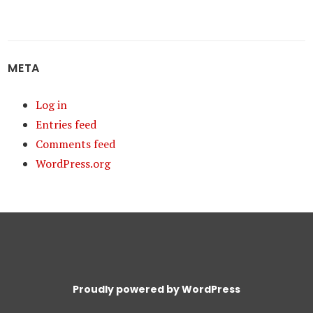
META
Log in
Entries feed
Comments feed
WordPress.org
Proudly powered by WordPress