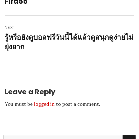
Fifa55
NEXT
รู้หรือยังดูบอลฟรีวันนี้ได้แล้วดูสนุกดูง่ายไม่
Next
post:
ยุ่งยาก
Leave a Reply
You must be
logged in
to post a comment.
SE