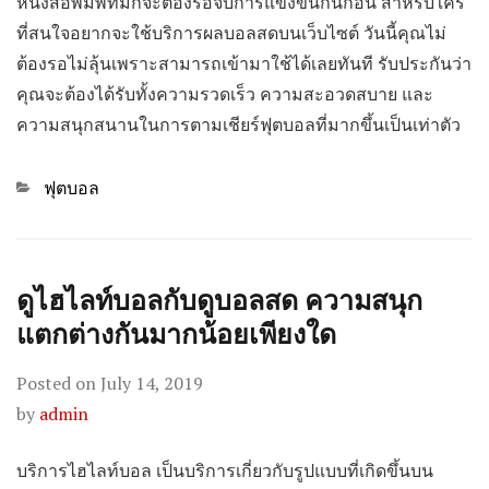
หนังสือพิมพ์ที่มักจะต้องรอจบการแข่งขันกันก่อน สำหรับใคร
ที่สนใจอยากจะใช้บริการผลบอลสดบนเว็บไซต์ วันนี้คุณไม่
ต้องรอไม่ลุ้นเพราะสามารถเข้ามาใช้ได้เลยทันที รับประกันว่า
คุณจะต้องได้รับทั้งความรวดเร็ว ความสะอวดสบาย และ
ความสนุกสนานในการตามเชียร์ฟุตบอลที่มากขึ้นเป็นเท่าตัว
Categories
ฟุตบอล
ดูไฮไลท์บอลกับดูบอลสด ความสนุก
แตกต่างกันมากน้อยเพียงใด
Posted on
July 14, 2019
by
admin
บริการไฮไลท์บอล เป็นบริการเกี่ยวกับรูปแบบที่เกิดขึ้นบน