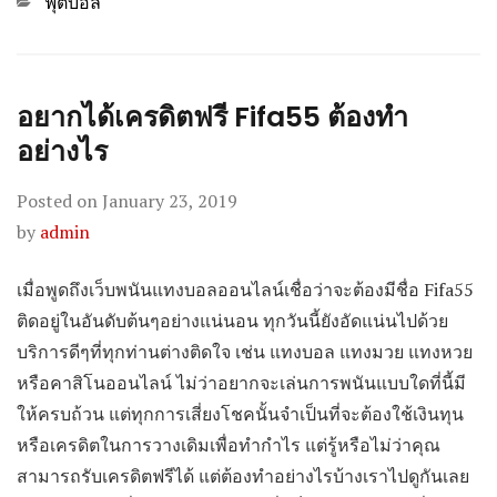
Categories
ฟุตบอล
อยากได้เครดิตฟรี Fifa55 ต้องทำ
อย่างไร
Posted on
January 23, 2019
by
admin
เมื่อพูดถึงเว็บพนันแทงบอลออนไลน์เชื่อว่าจะต้องมีชื่อ Fifa55
ติดอยู่ในอันดับต้นๆอย่างแน่นอน ทุกวันนี้ยังอัดแน่นไปด้วย
บริการดีๆที่ทุกท่านต่างติดใจ เช่น แทงบอล แทงมวย แทงหวย
หรือคาสิโนออนไลน์ ไม่ว่าอยากจะเล่นการพนันแบบใดที่นี้มี
ให้ครบถ้วน แต่ทุกการเสี่ยงโชคนั้นจำเป็นที่จะต้องใช้เงินทุน
หรือเครดิตในการวางเดิมเพื่อทำกำไร แต่รู้หรือไม่ว่าคุณ
สามารถรับเครดิตฟรีได้ แต่ต้องทำอย่างไรบ้างเราไปดูกันเลย