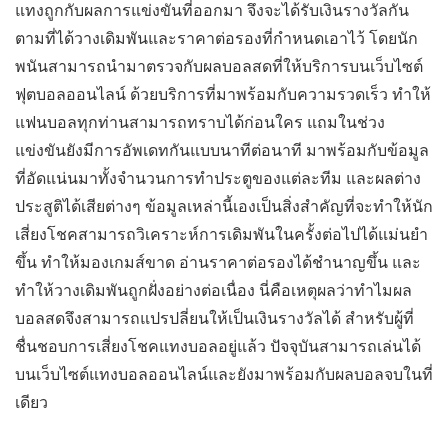
แทงถูกกับผลการแข่งขันที่ออกมา จึงจะได้รับเงินรางวัลกัน
ตามที่ได้วางเดิมพันและราคาต่อรองที่กำหนดเอาไว้ โดยนัก
พนันสามารถนำมาตรวจกับผลบอลสดที่ให้บริการบนเว็บไซต์
ฟุตบอลออนไลน์ ด้วยบริการที่มาพร้อมกับความรวดเร็ว ทำให้
แฟนบอลทุกท่านสามารถทราบได้ก่อนใคร แถมในช่วง
แข่งขันยังมีการอัพเดทกันแบบนาทีต่อนาที มาพร้อมกับข้อมูล
ที่อัดแน่นมาทั้งจำนวนการทำประตูของแต่ละทีม และผลต่าง
ประสูติได้เสียต่างๆ ข้อมูลเหล่านี้เองเป็นสิ่งสำคัญที่จะทำให้นัก
เสี่ยงโชคสามารถวิเคราะห์การเดิมพันในครั้งต่อไปได้แม่นยำ
ขึ้น ทำให้มองเกมส์ขาด อ่านราคาต่อรองได้ชำนาญขึ้น และ
ทำให้วางเดิมพันถูกฝั่งอย่างต่อเนื่อง นี่คือเหตุผลว่าทำไมผล
บอลสดจึงสามารถแปรปลี่ยนให้เป็นเงินรางวัลได้ สำหรับผู้ที่
ชื่นชอบการเสี่ยงโชคแทงบอลอยู่แล้ว ปัจจุบันสามารถเล่นได้
บนเว็บไซต์แทงบอลออนไลน์และยังมาพร้อมกับผลบอลจบในที่
เดียว