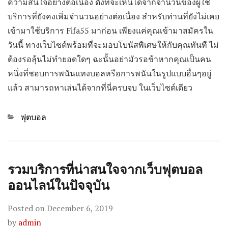
ความสนใจอย่างต่อเนื่อง ดังที่จะเห็นได้จากจำนวนของผู้ใช้
บริการที่ยังคงเพิ่มจำนวนอย่างต่อเนื่อง สำหรับท่านที่ยังไม่เคย
เข้ามาใช้บริการ Fifa55 มาก่อน เพียงแค่คุณเข้ามาสมัครใน
วันนี้ ทางเว็บไซต์พร้อมที่จะมอบโบนัสพิเศษให้กับคุณทันที ไม่
ต้องรอลุ้นไม่ทำยอดใดๆ ฉะนั้นอย่ามัวรอช้าหากคุณเป็นคน
หนึ่งที่ชอบการพนันแทงบอลหรือการพนันในรูปแบบอื่นๆอยู่
แล้ว สามารถหาเล่นได้จากที่นี่ครบจบ ในเว็บไซต์เดียว
Categories
ฟุตบอล
รวมบริการที่น่าสนใจจากเว็บฟุตบอล
ออนไลน์ในปัจจุบัน
Posted on
December 6, 2019
by
admin