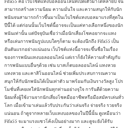
Fifa55 คือ เว็บไซต์แทงบอลออนไลน์ที่เปิดเตัวมาได้หลายปี จน
สามารถสร้างความนิยม ความมั่นใจ และความสนุกให้กับนัก
พนันจนสามารถก้าวขึ้นมาเป็นเว็บไซต์แทงบอลมาแรงที่สุดใน
ปีนี้ได้ แต่ก่อนนั้นเว็บไซต์นี้อาจจะเป็นแค่ทางเลือกหนึ่งของนัก
พนันเท่านั้น แต่ปัจจุบันเชื่อว่าเมื่อนักเสี่ยงโชคอยากจะแทง
หรือเล่นการพนันรูปแบบใดๆก็ตาม จะต้องนึกถึง Fifa55 เป็น
อันดันแรกอย่างแน่นอน เว็บไซต์แห่งนี้อาจจะขึ้นชื่อในเรื่อง
ของการพนันแทงบอลออนไลน์ แต่เราก็ยังให้ความสำคัญกับ
การพนันแบบอื่นๆด้วย เช่น บาสเก็ตบอลออนไลน์ แทงหวย
แทงหวย และคาสิโนออนไลน์ ช่วยเพิ่มประสบการณความ
สนุกให้กับนักพนันได้เป็นเท่าตัว มาพร้อมกับเงินรางวัลสูง โปร
โมชั่นที่เคยเทใส่นักพนันทุกท่านอย่างจุใจ การันตีด้วยความ
นิยมทั้งผู้ใช้งานจากนักเสี่ยงโชคมืออาชีพหรือมือสมัครเล่นทั่ว
โลก เมื่อเข้ามาเล่นแล้วรับประกันว่าเล่นจริง จ่ายจริง รวยจริง
แน่นอน ถ้าดูจากหลายเว็บแทงบอลของในปีนี้นั้น ดูเหมือนว่า
Fifa55 จะมาแรงแซวโค้งเป็นอย่างมาก และดูจะยังได้รับ