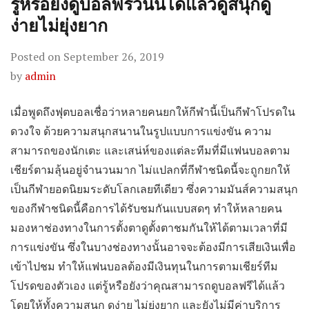
รู้หรือยังดูบอลฟรีวันนี้ได้แล้วดูสนุกดู
ง่ายไม่ยุ่งยาก
Posted on
September 26, 2019
by
admin
เมื่อพูดถึงฟุตบอลเชื่อว่าหลายคนยกให้กีฬานี้เป็นกีฬาโปรดใน
ดวงใจ ด้วยความสนุกสนานในรูปแบบการแข่งขัน ความ
สามารถของนักเตะ และเสน่ห์ของแต่ละทีมที่มีแฟนบอลตาม
เชียร์ตามลุ้นอยู่จำนวนมาก ไม่แปลกที่กีฬาชนิดนี้จะถูกยกให้
เป็นกีฬายอดนิยมระดับโลกเลยทีเดียว ซึ่งความมันส์ความสนุก
ของกีฬาชนิดนี้คือการได้รับชมกันแบบสดๆ ทำให้หลายคน
มองหาช่องทางในการตั้งตาดูตั้งตาชมกันให้ได้ตามเวลาที่มี
การแข่งขัน ซึ่งในบางช่องทางนั้นอาจจะต้องมีการเสียเงินเพื่อ
เข้าไปชม ทำให้แฟนบอลต้องมีเงินทุนในการตามเชียร์ทีม
โปรดของตัวเอง แต่รู้หรือยังว่าคุณสามารถดูบอลฟรีได้แล้ว
โดยให้ทั้งความสนุก ดูง่าย ไม่ยุ่งยาก และยังไม่มีค่าบริการ