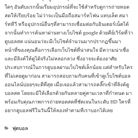
ใดๆ อันดับแรกนั้นเรียมอุปกรณ์ที่จะใช้สำหรับดูการถ่ายทอด
สดให้เรียบร้อย ไม่ว่าจะเป็นมือถือสมาร์ทโฟน แทบเล็ต สมา
ร์ททีวี หรืออุปกรณ์อื่นๆที่สามารถเชื่อมต่อกับอินเตอร์เน็ตได้
จากนั้นทำการค้นหาผ่านทางเว็บไซต์ google ด้วยคีย์เวิร์ดที่ว่า
ดูบอลสด แน่นอนว่จะมีเว็บไซต์จำนวนมากปรากฏขึ้นมา
หน้าที่ของคุณคือการเลือกเว็บไซต์ที่น่าสนใจ มีความน่าเชื่อ
และมีลิงค์ให้ดูได้จริงไม่หลอกลวง ซึ่งอาจจะต้องอาศัย
ประสบการณ์ในการดูบอลผ่านเว็บไซต์เล็กน้อย แต่สำหรับใคร
ที่ไม่เคยดูมาก่อน สามารถสอบถามกับคนที่เข้าดูเว็บไซต์บอล
ออนไลน์บ่อยๆจะดีที่สุด เมื่อเจอแล้วสามารถคลิ๊กเข้าที่ลิงค์ดู
บอลสด โดยจะมีให้เลือกด้วยกันหลายคู่ตามเวลาที่กำหนด มา
พร้อมกับคุณภาพการถ่ายทอดสดที่ชัดเจนในระดับ HD ใครที่
อยากดูบอลฟรีในวันนี้ให้ลองทำตามที่เราบอกได้เลย
Categories
ฟุตบอล