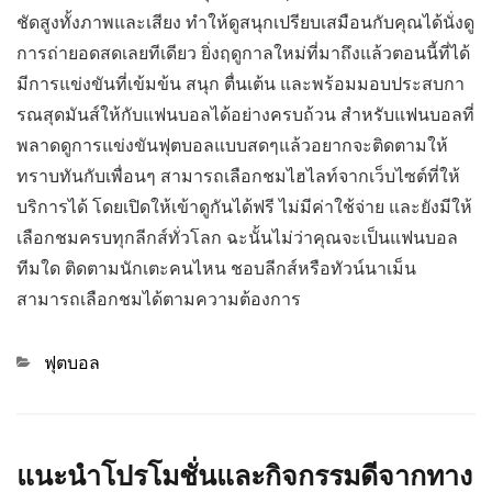
ชัดสูงทั้งภาพและเสียง ทำให้ดูสนุกเปรียบเสมือนกับคุณได้นั่งดู
การถ่ายอดสดเลยทีเดียว ยิ่งฤดูกาลใหม่ที่มาถึงแล้วตอนนี้ที่ได้
มีการแข่งขันที่เข้มข้น สนุก ตื่นเต้น และพร้อมมอบประสบกา
รณสุดมันส์ให้กับแฟนบอลได้อย่างครบถ้วน สำหรับแฟนบอลที่
พลาดดูการแข่งขันฟุตบอลแบบสดๆแล้วอยากจะติดตามให้
ทราบทันกับเพื่อนๆ สามารถเลือกชมไฮไลท์จากเว็บไซต์ที่ให้
บริการได้ โดยเปิดให้เข้าดูกันได้ฟรี ไม่มีค่าใช้จ่าย และยังมีให้
เลือกชมครบทุกลีกส์ทั่วโลก ฉะนั้นไม่ว่าคุณจะเป็นแฟนบอล
ทีมใด ติดตามนักเตะคนไหน ชอบลีกส์หรือทัวน์นาเม็น
สามารถเลือกชมได้ตามความต้องการ
Categories
ฟุตบอล
แนะนำโปรโมชั่นและกิจกรรมดีจากทาง