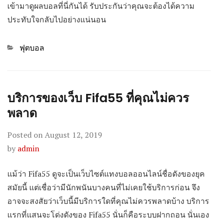
เข้ามาดูผลบอลที่นี่กันได้ รับประกันว่าคุณจะต้องได้ความ
ประทับใจกลับไปอย่างแน่นอน
Categories
ฟุตบอล
บริการของเว็บ Fifa55 ที่คุณไม่ควร
พลาด
Posted on
August 12, 2019
by
admin
แม้ว่า Fifa55 ดูจะเป็นเว็บไซต์แทงบอลออนไลน์ชื่อดังของยุค
สมัยนี้ แต่เชื่อว่ามีนักพนันบางคนที่ไม่เคยใช้บริการก่อน จึง
อาจจะสงสัยว่าเว็บนี้มีบริการใดที่คุณไม่ควรพลาดบ้าง บริการ
แรกที่แสนจะโด่งดังของ Fifa55 นั่นก็คือระบบฝากถอน นั่นเอง