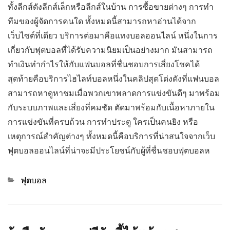
ทั้งลีกส์ดังลีกส์เล็กหรือลีกส์ในบ้าน การซื้อขายต่างๆ การทำ
ทีมของผู้จัดการคนใด ทั้งหมดนี้สามารถหาอ่านได้จาก
เว็บไซต์ที่เดียว บริการต่อมาคือแทงบอลออนไลน์ หนึ่งในการ
เกี่ยวกับฟุตบอลที่ได้รับความนิยมเป็นอย่างมาก มันสามารถ
ทำเงินทำกำไรให้กับแฟนบอลที่ชื่นชอบการเสี่ยงโชคได้
สุดท้ายคือบริการไฮไลท์บอลหนึ่งในคลิปสุดโด่งดังที่แฟนบอล
สามารถหาดูหาชมเมื่อพวกเขาพลาดการแข่งขันดีๆ มาพร้อม
กับระบบภาพและเสี่ยงที่คมชัด ตัดมาพร้อมกับเนื้อหาภายใน
การแข่งขันที่ครบถ้วน การทำประตู ใครเป็นคนยิง หรือ
เหตุการณ์สำคัญต่างๆ ทั้งหมดนี้คือบริการที่น่าสนใจจากเว็บ
ฟุตบอลออนไลน์ที่น่าจะมีประโยชน์กับผู้ที่ชื่นชอบฟุตบอลห
Categories
ฟุตบอล