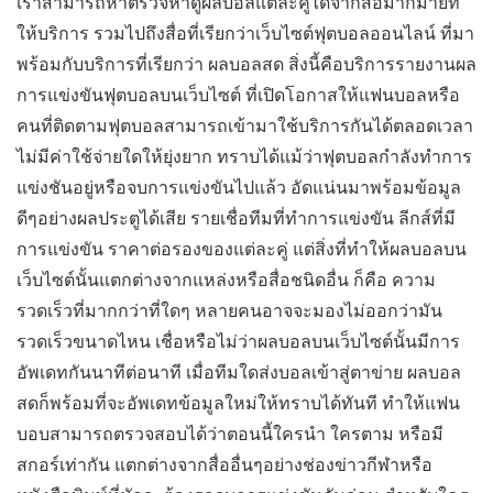
เราสามารถหาตรวจหาดูผลบอลแต่ละคู่ได้จากสื่อมากมายที่
ให้บริการ รวมไปถึงสื่อที่เรียกว่าเว็บไซต์ฟุตบอลออนไลน์ ที่มา
พร้อมกับบริการที่เรียกว่า ผลบอลสด สิ่งนี้คือบริการรายงานผล
การแข่งขันฟุตบอลบนเว็บไซต์ ที่เปิดโอกาสให้แฟนบอลหรือ
คนที่ติดตามฟุตบอลสามารถเข้ามาใช้บริการกันได้ตลอดเวลา
ไม่มีค่าใช้จ่ายใดให้ยุ่งยาก ทราบได้แม้ว่าฟุตบอลกำลังทำการ
แข่งชันอยู่หรือจบการแข่งขันไปแล้ว อัดแน่นมาพร้อมข้อมูล
ดีๆอย่างผลประตูได้เสีย รายเชื่อทีมที่ทำการแข่งขัน ลีกส์ที่มี
การแข่งขัน ราคาต่อรองของแต่ละคู่ แต่สิ่งที่ทำให้ผลบอลบน
เว็บไซต์นั้นแตกต่างจากแหล่งหรือสื่อชนิดอื่น ก็คือ ความ
รวดเร็วที่มากกว่าที่ใดๆ หลายคนอาจจะมองไม่ออกว่ามัน
รวดเร็วขนาดไหน เชื่อหรือไม่ว่าผลบอลบนเว็บไซต์นั้นมีการ
อัพเดทกันนาทีต่อนาที เมื่อทีมใดส่งบอลเข้าสู่ตาข่าย ผลบอล
สดก็พร้อมที่จะอัพเดทข้อมูลใหม่ให้ทราบได้ทันที ทำให้แฟน
บอบสามารถตรวจสอบได้ว่าตอนนี้ใครนำ ใครตาม หรือมี
สกอร์เท่ากัน แตกต่างจากสื่ออื่นๆอย่างช่องข่าวกีฬาหรือ