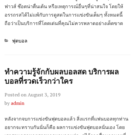
ฟาวส์ ช๊อตน่าตื่นเต้น หรือเหตุการณ์อื่นๆที่น่าสนใจ โดยให้
อรรถรสได้ไม่แพ้กับการดูสดในการแข่งขันเต็มๆ ทั้งหมดนี้
ถือว่าเป็นบริการที่โดดเด่นที่คุณไม่ควรพลาดอย่างเด็ดขาด
Categories
ฟุตบอล
ทำความรู้จักกับผลบอลสด บริการผล
บอลที่รวดเร็วกว่าใคร
Posted on
August 3, 2019
by
admin
หลังจากจบการแข่งขันฟุตบอลแล้ว สิ่งแรกที่แฟนบอลทุกท่าน
อยากจะทราบกันนั่นก็คือ ผลการแข่งขันฟุตบอลนั่นเอง โดย