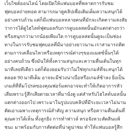
เว็บไซต์ออนไลน์ โดยเปิดให้แฟนบอลที่พลาดการรับชม
ฟุตบอลถ่ายทอด สามารถมาดูคลิปเพื่อเติมเต็มความสนุกได้
อย่างครบถ้วน แต่ก็มีแฟนบอลหลายคนที่มักจะเกิดความสงสัย
ว่าการได้ดูไฮไลท์ฟุตบอลกับการดูบอลสดนั้นมักแตกต่างกว่า
หรือสนุกกว่ามากน้อยเพียงใด การดูบอลสดนั้นดูจะเป็นช่อง
ทางในการรับชมฟุตบอลที่มีมาอย่างยาวนาน เราสามารถติต
ตามการเคลื่อนไหวหรือเหตุการณ์ต่างๆของแมตซ์นั้นๆได้
อย่างคบถ้วน ซึ่งมันให้ทั้งความสนุกและความตื่นเต้นในทุก
นาทีเลยทีเดียว แต่ก็ต้องยอมรับว่าไม่ใช่ทุกเกมส์ที่จะสนุกได้
ตลอด 90 นาทีเต็ม อาจจะมีช่วงน่าเบื่อหรือเกมส์ช้าลง ยิ่งเป็น
เกมส์ที่ทีมโปรดของคุณฟอร์มตกอาจจะทำให้เกิดอาการหัว
เสียเพราะรู้สึกเสียดายเวลาที่มานั่งดู แต่สำหรับไฮไลท์บอลนั้น
แตกต่างออกไป เพราะมาในรูปแบบคลิปที่มีระยะเวลาไม่นาน
ตัดเอาเฉพาะเหตุการณ์สำคัญ ความสนุก หรือความตื่นเต้นที่
คุณควรได้เห็น ทั้งลูกยิง การทำฟาวล์ หรอจังหวะตัดสินแพ้
ชนะ มาพร้อมกับการตัดต่อที่น่าดูน่าชม ทำให้แฟนบอลรู้สึก