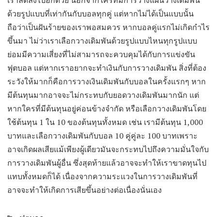
เราลดลงไปอีกด้วย นอกจากใครที่มีการวางแผนวางเดิมพัน
ด้วยรูปแบบที่เท่ากันกับบอลทุกคู่ แต่หากไม่ได้เป็นแบบนั้น
ถือว่าเป็นฝันร้ายของเราพอสมควร หากบอลคู่แรกไม่เกิดกำไร
ขึ้นมา ไม่ว่าเราเลือกวางเดิมพันด้วยรูปแบบไหนทุกรูปแบบ
ย่อมมีความเสี่ยงที่ไม่สามารถจะควบคุมได้กับการแข่งขัน
ฟุตบอล แต่หากเราอยากจะทำเงินกับการวางเดิมพัน สิ่งที่ต้อง
ระวังให้มากก็คือการวางเงินเดิมพันกับบอลในครั้งแรกๆ หาก
มีต้นทุนมากอาจจะไม่กระทบกับยอดวางเดิมพันมากนัก แต่
หากใครที่มีต้นทุนอยู่ค่อนข้างจำกัด หรือเลือกวางเดิมพันโดย
ใช้ต้นทุน 1 ใน 10 ของต้นทุนทั้งหมด เช่น เรามีต้นทุน 1,000
บาทและเลือกวางเดิมพันกับบอล 10 คู่คู่ละ 100 บาทเพราะ
อาจเกิดผลเสียแม้เพียงผู้เดียวมันจะกระทบไปถึงความมั่นใจกับ
การวางเดิมพันผู้อื่น ซึ่งสุดท้ายแล้วอาจจะทำให้เราขาดทุนไป
แทบทั้งหมดก็ได้ เนื่องจากความระแวงในการวางเดิมพันที่
อาจจะทำให้เกิดการเสียขึ้นอย่างต่อเนื่องนั่นเอง