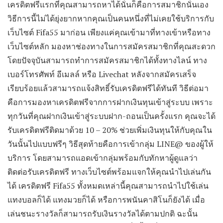
เครดิตฟรีแรกที่คุณสามารถหาได้นั่นก็คือการสมาชิกนั่นเอง
วิธีการนี้ไม่ได้ยุ่งยากหากคุณเป็นคนหนึ่งที่ไม่เคยใช้บริการกับ
เว็บไซต์ Fifa55 มาก่อน เพียงแค่คุณเข้ามาที่ทางเข้าหรือทาง
เว็บไซต์หลัก มองหาช่องทางในการสมัครสมาชิกที่คุณสะดวก
โดยปัจจุบันสามารถทำการสมัครสมาชิกได้ทั้งทางไลน์ ทาง
เบอร์โทรศัพท์ อีเมลล์ หรือ Livechat หลังจากสมัครเสร็จ
เรียบร้อยแล้วสามารถแจ้งสิทธิ์รับเครดิตฟรีได้ทันที วิธีต่อมา
คือการมองหาเครดิตฟรีจากการฝากเงินทุนเข้าสู่ระบบ เพราะ
ทุกวันที่คุณฝากเงินเข้าสู่ระบบฝาก-ถอนเป็นครั้งแรก คุณจะได้
รับเครดิตฟรีติดมาด้วย 10 – 20% ช่วยเพิ่มเงินทุนให้กับคุณใน
วันนั้นไปแบบฟรีๆ วิธีสุดท้ายคือการเข้ากลุ่ม LINE@ ของผู้ให้
บริการ โดยสามารถแอดเข้ากลุ่มพร้อมกับทักหาผู้ดูแลว่า
ติดต่อรับเครดิตฟรี ทางเว็บไซต์พร้อมแจกให้คุณนำไปเล่นกัน
ได้ เครดิตฟรี Fifa55 ทั้งหมดเหล่านี้คุณสามารถนำไปใช้เล่น
แทงบอลก็ได้ แทงมวยก็ได้ หรือการพนันคาสิโนก็ยังได้ เมื่อ
เล่นชนะรางวัลก็สามารถรับเงินรางวัลได้ตามปกติ ฉะนั้น