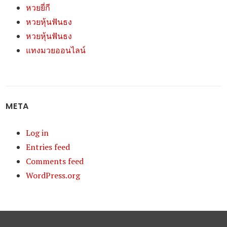
หวยยี่กี
หวยหุ้นฟันธง
หวยหุ้นฟันธง
แทงมวยออนไลน์
META
Log in
Entries feed
Comments feed
WordPress.org