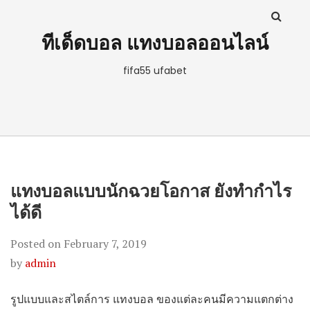
ทีเด็ดบอล แทงบอลออนไลน์
fifa55 ufabet
แทงบอลแบบนักฉวยโอกาส ยังทำกำไร
ได้ดี
Posted on
February 7, 2019
by
admin
รูปแบบและสไตล์การ แทงบอล ของแต่ละคนมีความแตกต่าง