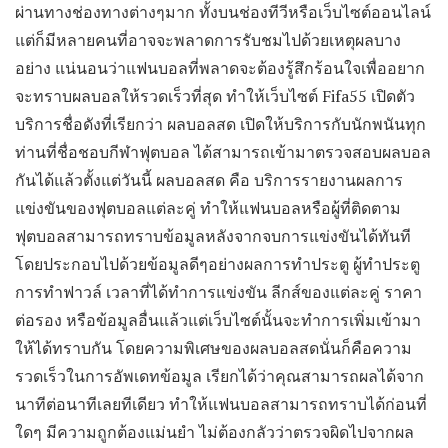
ผ่านทางช่องทางต่างๆมาก ทั้งบนช่องทีวีหรือเว็บไซต์ออนไลน์
แต่ก็มีหลายคนที่อาจจะพลาดการรับชมไปด้วยเหตุผลบาง
อย่าง แน่นอนว่าแฟนบอลที่พลาดจะต้องรู้สึกร้อนใจเพื่ออยาก
จะทราบผลบอลให้รวดเร็วที่สุด ทำให้เว็บไซต์ Fifa55 เปิดตัว
บริการชื่อดังที่เรียกว่า ผลบอลสด เปิดให้บริการกับนักพนันทุก
ท่านที่ชื่อชอบกีฬาฟุตบอล ได้สามารถเข้ามาตรวจสอบผลบอล
กันได้แล้วตั้งแต่วันนี้ ผลบอลสด คือ บริการรายงานผลการ
แข่งขันของฟุตบอลแต่ละคู่ ทำให้แฟนบอลหรือผู้ที่ติดตาม
ฟุตบอลสามารถทราบข้อมูลหลังจากจบการแข่งขันได้ทันที
โดยประกอบไปด้วยข้อมูลดีๆอย่างผลการทำประตู ผู้ทำประตู
การทำฟาวล์ เวลาที่ได้ทำการแข่งขัน ลีกส์ของแต่ละคู่ ราคา
ต่อรอง หรือข้อมูลอื่นแล้วแต่เว็บไซต์นั้นจะทำการเพิ่มเข้ามา
ให้ได้ทราบกัน โดยความพิเศษของผลบอลสดนั่นก็คือความ
รวดเร็วในการอัพเดทข้อมูล เรียกได้ว่าคุณสามารถผลได้จาก
นาทีต่อนาทีเลยทีเดียว ทำให้แฟนบอลสามารถทราบได้ก่อนที่
ใดๆ มีความถูกต้องแม่นยำ ไม่ต้องกลัวว่าตรวจผิดไปจากผล