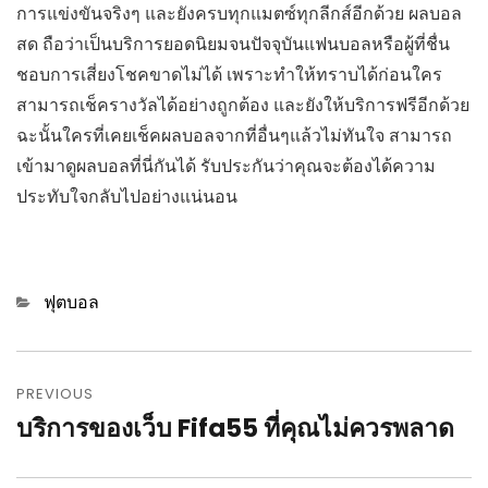
การแข่งขันจริงๆ และยังครบทุกแมตซ์ทุกลีกส์อีกด้วย ผลบอล
สด ถือว่าเป็นบริการยอดนิยมจนปัจจุบันแฟนบอลหรือผู้ที่ชื่น
ชอบการเสี่ยงโชคขาดไม่ได้ เพราะทำให้ทราบได้ก่อนใคร
สามารถเช็ครางวัลได้อย่างถูกต้อง และยังให้บริการฟรีอีกด้วย
ฉะนั้นใครที่เคยเช็คผลบอลจากที่อื่นๆแล้วไม่ทันใจ สามารถ
เข้ามาดูผลบอลที่นี่กันได้ รับประกันว่าคุณจะต้องได้ความ
ประทับใจกลับไปอย่างแน่นอน
Categories
ฟุตบอล
Post
navigation
PREVIOUS
บริการของเว็บ Fifa55 ที่คุณไม่ควรพลาด
Previous
post: