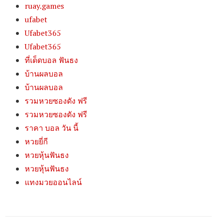
ruay.games
ufabet
Ufabet365
Ufabet365
ที่เด็ดบอล ฟันธง
บ้านผลบอล
บ้านผลบอล
รวมหวยซองดัง ฟรี
รวมหวยซองดัง ฟรี
ราคา บอล วัน นี้
หวยยี่กี
หวยหุ้นฟันธง
หวยหุ้นฟันธง
แทงมวยออนไลน์