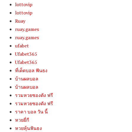
lottovip
lottovip
Ruay
ruay.games
ruay.games
ufabet
Ufabet365
Ufabet365
ที่เด็ดบอล ฟันธง
บ้านผลบอล
บ้านผลบอล
รวมหวยซองดัง ฟรี
รวมหวยซองดัง ฟรี
ราคา บอล วัน นี้
หวยยี่กี
หวยหุ้นฟันธง