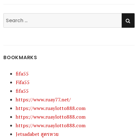
SE
Search
for:
BOOKMARKS
fifa55
Fifa55
fifa55
https://www.ruay77.net/
https://www.ruaylotto888.com
https://www.ruaylotto888.com
https://www.ruaylotto888.com
Jetsadabet สูตรหวย