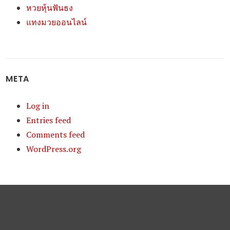
หวยหุ้นฟันธง
แทงมวยออนไลน์
META
Log in
Entries feed
Comments feed
WordPress.org